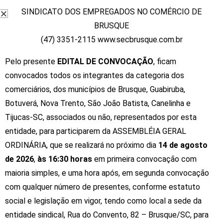
SINDICATO DOS EMPREGADOS NO COMÉRCIO DE
Últimos:
Novidades no Atendimento
Novo Aplicativo do Sec Brusque
BRUSQUE
Lançamento do APP SEC BRUSQUE
(47) 3351-2115 www.secbrusque.com.br
Pelo presente
EDITAL DE CONVOCAÇÃO
, ficam
convocados todos os integrantes da categoria dos
comerciários, dos municípios de Brusque, Guabiruba,
Botuverá, Nova Trento, São João Batista, Canelinha e
Tijucas-SC, associados ou não, representados por esta
Avisos
entidade, para participarem da ASSEMBLÉIA GERAL
ORDINÁRIA, que se realizará no próximo dia
14 de agosto
de 2026
,
às 16:30 horas
em primeira convocação com
AVISOS
maioria simples, e uma hora após, em segunda convocação
23 de outubro de 2019
dwd_admin
com qualquer número de presentes, conforme estatuto
Lançamento do APP SEC
social e legislação em vigor, tendo como local a sede da
BRUSQUE
entidade sindical, Rua do Convento, 82 – Brusque/SC, para