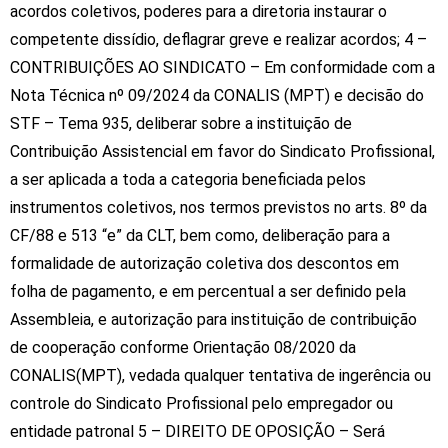
acordos coletivos, poderes para a diretoria instaurar o
competente dissídio, deflagrar greve e realizar acordos; 4 –
CONTRIBUIÇÕES AO SINDICATO – Em conformidade com a
Nota Técnica nº 09/2024 da CONALIS (MPT) e decisão do
STF – Tema 935, deliberar sobre a instituição de
Contribuição Assistencial em favor do Sindicato Profissional,
SEC BRUSQUE
a ser aplicada a toda a categoria beneficiada pelos
instrumentos coletivos, nos termos previstos no arts. 8º da
SINDICATO EMPREG.COMERCIO BRUSQUE
CF/88 e 513 “e” da CLT, bem como, deliberação para a
formalidade de autorização coletiva dos descontos em
Endereço:
Rua do Convento, 82 - Centro - CEP: 88350-380.
folha de pagamento, e em percentual a ser definido pela
Assembleia, e autorização para instituição de contribuição
Fone:
(047) 3351-2115
de cooperação conforme Orientação 08/2020 da
E-mail:
contato@secbrusque.com.br
CONALIS(MPT), vedada qualquer tentativa de ingerência ou
Localização
controle do Sindicato Profissional pelo empregador ou
entidade patronal 5 – DIREITO DE OPOSIÇÃO – Será