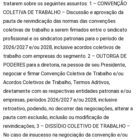
tratarem sobre os seguintes assuntos: 1 – CONVENÇÃO
O APP SEC BRUSQUE foi desenvolvido para facilitar
COLETIVA DE TRABALHO – Discussão e aprovação da
a comunicação com a categoria, de forma rápida,
pauta de reivindicação das normas das convenções
intuitiva e nas palmas
coletivas de trabalho a serem firmados entre o sindicato
F
T
S
profissional e os sindicatos patronais para o período de
a
w
h
2026/2027 e/ou 2028, inclusive acordos coletivos de
c
itt
ar
trabalho com empresas do segmento. 2 – OUTORGA DE
e
er
e
PODERES para a diretoria, na pessoa de seu Presidente,
negociar e firmar Convenção Coletiva de Trabalho e/ou
b
Acordos Coletivos de Trabalho, Termos Aditivos,
o
diretamente com as respectivas entidades patronais e/ou
o
Atendimento
empresas, períodos 2026/2027 e/ou 2028, inclusive
k
retroativo, podendo, no decorrer das negociações, alterar a
Atualização Cadastral Empresas
pauta com exclusão, inclusão ou modificação de
Departamento Jurídico
reivindicações; 3 – DISSÍDIO COLETIVO DE TRABALHO –
No caso de insucesso na negociação da convenção e/ou
Homologações