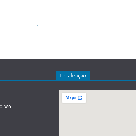
Localização
0-380.